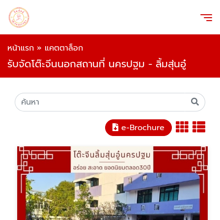
หน้าแรก
»
แคตตาล็อก
รับจัดโต๊ะจีนนอกสถานที่ นครปฐม - ลิ้มสุ่นอู๋
e-Brochure