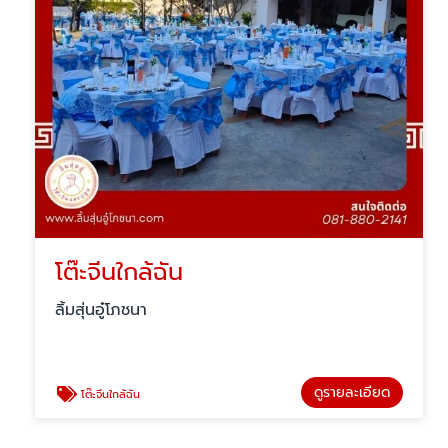
โต๊ะจีนใกล้ฉัน
ลิ้มสุ่นอู๋โภชนา
ดูรายละเอียด
โต๊ะจีนใกล้ฉัน