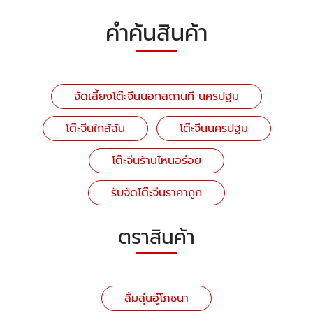
คำค้นสินค้า
จัดเลี้ยงโต๊ะจีนนอกสถานที นครปฐม
โต๊ะจีนใกล้ฉัน
โต๊ะจีนนครปฐม
โต๊ะจีนร้านไหนอร่อย
รับจัดโต๊ะจีนราคาถูก
ตราสินค้า
ลิ้มสุ่นอู๋โภชนา