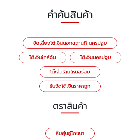
คำค้นสินค้า
จัดเลี้ยงโต๊ะจีนนอกสถานที นครปฐม
โต๊ะจีนใกล้ฉัน
โต๊ะจีนนครปฐม
โต๊ะจีนร้านไหนอร่อย
รับจัดโต๊ะจีนราคาถูก
ตราสินค้า
ลิ้มสุ่นอู๋โภชนา