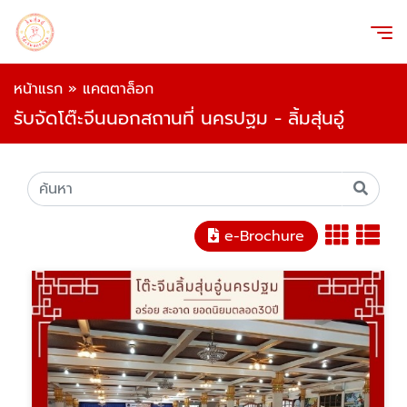
หน้าแรก
»
แคตตาล็อก
รับจัดโต๊ะจีนนอกสถานที่ นครปฐม - ลิ้มสุ่นอู๋
e-Brochure