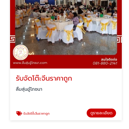
รับจัดโต๊ะจีนราคาถูก
ลิ้มสุ่นอู๋โภชนา
ดูรายละเอียด
รับจัดโต๊ะจีนราคาถูก