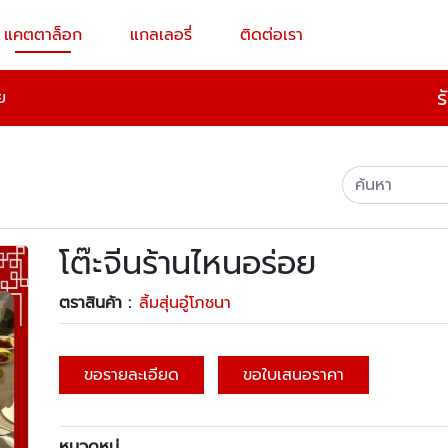
แคตตาล็อก
แกลเลอรี่
ติดต่อเรา
ร
ย
โต๊ะจีนร้านไหนอร่อย
ตราสินค้า :
ลิ้มสุ่นอู๋โภชนา
ขอรายละเอียด
ขอใบเสนอราคา
หมวดหมู่