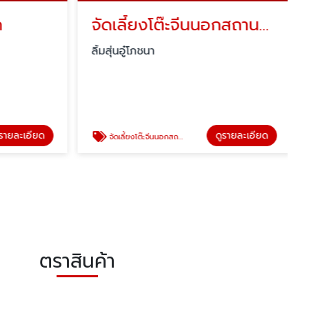
จัดเลี้ยงโต๊ะจีนนอกสถานที นครปฐม
ลิ้มสุ่นอู๋โภชนา
รายละเอียด
ดูรายละเอียด
จัดเลี้ยงโต๊ะจีนนอกสถานที นครปฐม
ตราสินค้า