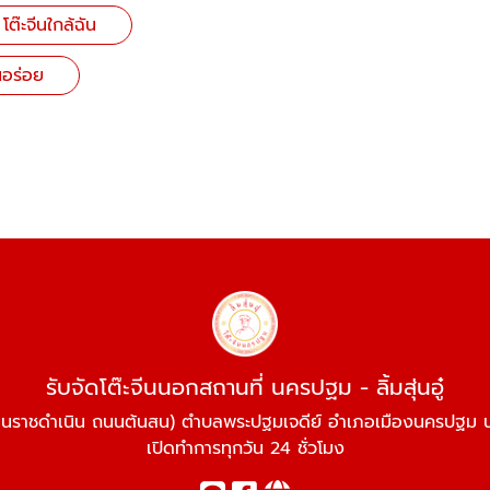
โต๊ะจีนใกล้ฉัน
นอร่อย
รับจัดโต๊ะจีนนอกสถานที่ นครปฐม - ลิ้มสุ่นอู๋
นราชดำเนิน ถนนต้นสน) ตำบลพระปฐมเจดีย์ อำเภอเมืองนครปฐ
เปิดทำการทุกวัน 24 ชั่วโมง