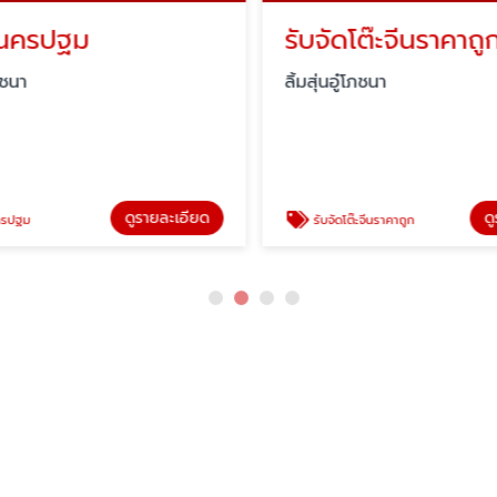
นนครปฐม
รับจัดโต๊ะจีนราคาถูก
ภชนา
ลิ้มสุ่นอู๋โภชนา
ดูรายละเอียด
ดู
รปฐม
รับจัดโต๊ะจีนราคาถูก