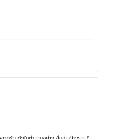
ลาดร้านดังในตำนานอย่าง ลิ้มสุ่นอู๋โภชนา ที่