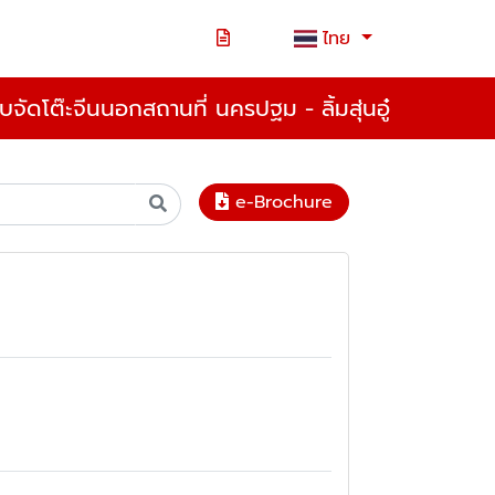
ไทย
ับจัดโต๊ะจีนนอกสถานที่ นครปฐม - ลิ้มสุ่นอู๋
e-Brochure