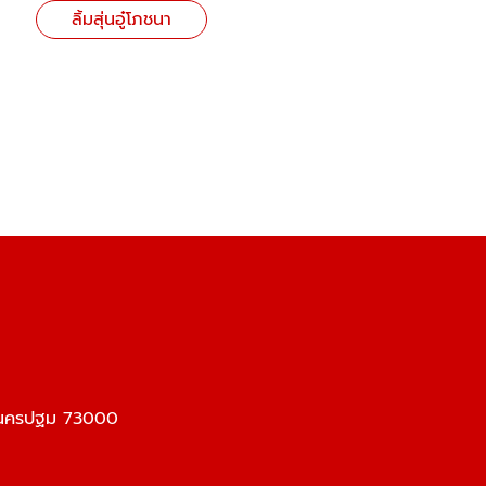
ลิ้มสุ่นอู๋โภชนา
ม นครปฐม 73000