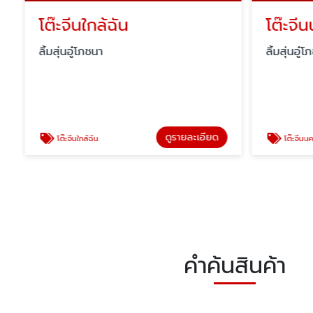
โต๊ะจีนใกล้ฉัน
โต๊ะจี
ลิ้มสุ่นอู๋โภชนา
ลิ้มสุ่นอู๋โ
ดูรายละเอียด
โต๊ะจีนใกล้ฉัน
โต๊ะจีนนค
คำค้นสินค้า