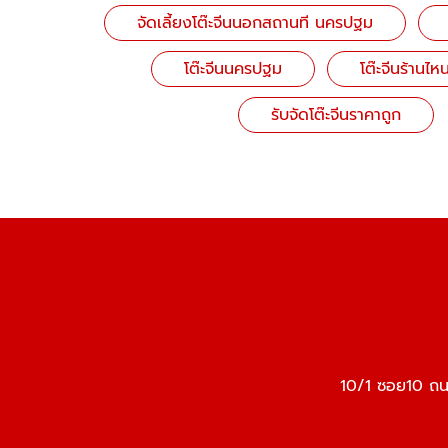
จัดเลี้ยงโต๊ะจีนนอกสถานที นครปฐม
โต๊ะจีนนครปฐม
โต๊ะจีนร้านไห
รับจัดโต๊ะจีนราคาถูก
10/1 ซอย10 ถน