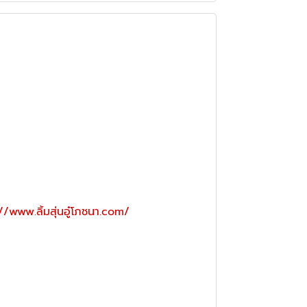
//www.ลิ้มสุ่นอู๋โภชนา.com/