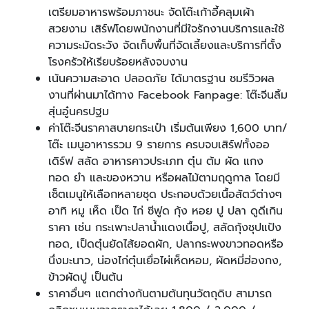
เตรียมอาหารพร้อมภาชนะ จัดโต๊ะเก้าอี้คลุมเผ้า
สวยงาม เสิร์ฟโดยพนักงานที่มีใจรักงานบริการและใช้
ความระมัดระวัง จัดเก็บพื้นที่จัดเลี้ยงและบริการที่ตั้ง
โรงครัวให้เรียบร้อยหลังจบงาน
เน้นความสะอาด ปลอดภัย ได้มาตรฐาน ชมรีวิวผล
งานที่ผ่านมาได้ทาง Facebook Fanpage: โต๊ะจีนลิ้ม
สุ่นอู๋นครปฐม
ค่าโต๊ะจีนราคาสบายกระเป๋า เริ่มต้นเพียง 1,600 บาท/
โต๊ะ เมนูอาหารรวม 9 รายการ ครบจบเสิร์ฟทั้งออ
เดิร์ฟ สลัด อาหารคาวประเภท ตุ๋น ต้ม ผัด แกง
ทอด ยำ และของหวาน หรือผลไม้ตามฤดูกาล โดยมี
เซ็ตเมนูให้เลือกหลายชุด ประกอบด้วยเนื้อสัตว์ต่างๆ
อาทิ หมู เห็ด เป็ด ไก่ ซีฟูด กุ้ง หอย ปู ปลา ดูดีเกิน
ราคา เช่น กระเพาะปลาน้ำแดงเนื้อปู, สลัดกุ้งชุปแป้ง
ทอด, เป็ดตุ๋นยัดไส้ยอดผัก, ปลากระพงขาวทอดหรือ
นึ่งมะนาว, น่องไก่ตุ๋นเยื่อไผ่เห็ดหอม, ผัดหมี่ฮ่องกง,
ข้าวผัดปู เป็นต้น
ราคาอื่นๆ แตกต่างกันตามต้นทุนวัตถุดิบ สามารถ