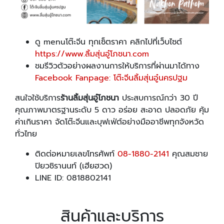
ดู menuโต๊ะจีน ทุกเซ็ตราคา คลิกไปที่เว็บไซต์
https://www.ลิ้มสุ่นอู๋โภชนา.com
ชมรีวิวตัวอย่างผลงานการให้บริการที่ผ่านมาได้ทาง
Facebook Fanpage: โต๊ะจีนลิ้มสุ่นอู๋นครปฐม
สนใจใช้บริการ
ร้านลิ้มสุ่นอู๋โภชนา
ประสบการณ์กว่า 30 ปี
คุณภาพมาตรฐานระดับ 5 ดาว อร่อย สะอาด ปลอดภัย คุ้ม
ค่าเกินราคา จัดโต๊ะจีนและบุฟเฟ่ต์อย่างมืออาชีพทุกจังหวัด
ทั่วไทย
ติดต่อหมายเลขโทรศัพท์
08-1880-2141
คุณสมชาย
ปิยวชิรานนท์ (เฮียฮวด)
LINE ID: 0818802141
สินค้าและบริการ