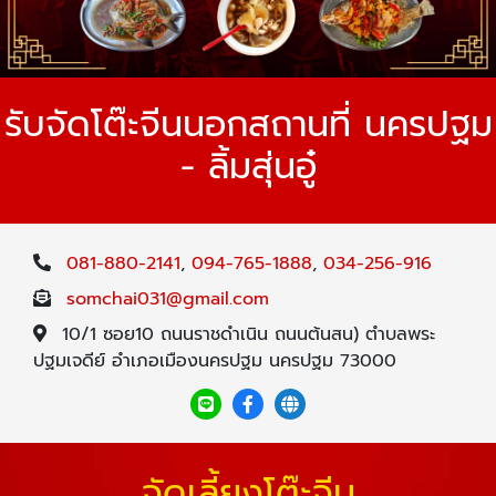
รับจัดโต๊ะจีนนอกสถานที่ นครปฐม
- ลิ้มสุ่นอู๋
081-880-2141
,
094-765-1888
,
034-256-916
somchai031@gmail.com
10/1 ซอย10 ถนนราชดำเนิน ถนนต้นสน) ตำบลพระ
ปฐมเจดีย์ อำเภอเมืองนครปฐม นครปฐม 73000
จัดเลี้ยงโต๊ะจีน