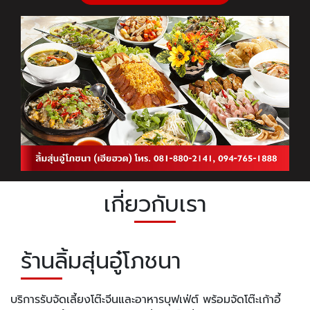
เกี่ยวกับเรา
ร้านลิ้มสุ่นอู๋โภชนา
บริการรับจัดเลี้ยงโต๊ะจีนและอาหารบุฟเฟ่ต์ พร้อมจัดโต๊ะเก้าอี้