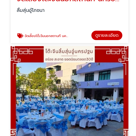
ลิ้มสุ่นอู๋โภชนา
ดูรายละเอียด
จัดเลี้ยงโต๊ะจีนนอกสถานที นครปฐม