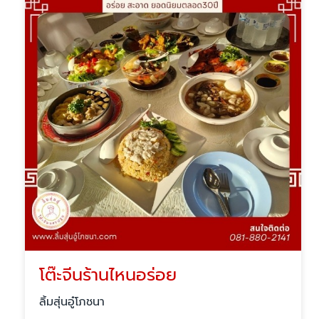
โต๊ะจีนร้านไหนอร่อย
ลิ้มสุ่นอู๋โภชนา