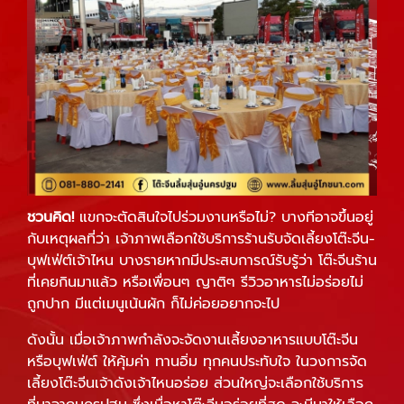
ชวนคิด
!
แขกจะตัดสินใจไปร่วมงานหรือไม่? บางทีอาจขึ้นอยู่
กับเหตุผลที่ว่า เจ้าภาพเลือกใช้บริการร้านรับจัดเลี้ยงโต๊ะจีน-
บุฟเฟ่ต์เจ้าไหน บางรายหากมีประสบการณ์รับรู้ว่า โต๊ะจีนร้าน
ที่เคยกินมาแล้ว หรือเพื่อนๆ ญาติๆ รีวิวอาหารไม่อร่อยไม่
ถูกปาก มีแต่เมนูเน้นผัก ก็ไม่ค่อยอยากจะไป
ดังนั้น เมื่อเจ้าภาพกำลังจะจัดงานเลี้ยงอาหารแบบโต๊ะจีน
หรือบุฟเฟ่ต์ ให้คุ้มค่า ทานอิ่ม ทุกคนประทับใจ ในวงการจัด
เลี้ยงโต๊ะจีนเจ้าดังเจ้าไหนอร่อย ส่วนใหญ่จะเลือกใช้บริการ