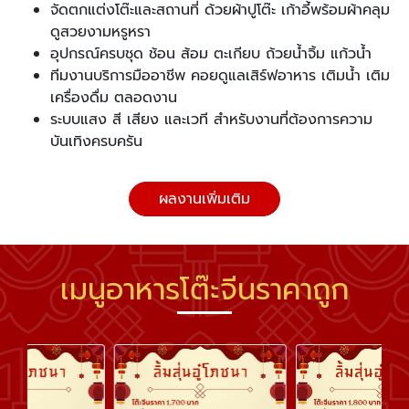
จัดตกแต่งโต๊ะและสถานที่ ด้วยผ้าปูโต๊ะ เก้าอี้พร้อมผ้าคลุม
ดูสวยงามหรูหรา
อุปกรณ์ครบชุด ช้อน ส้อม ตะเกียบ ถ้วยน้ำจิ้ม แก้วน้ำ
ทีมงานบริการมืออาชีพ คอยดูแลเสิร์ฟอาหาร เติมน้ำ เติม
เครื่องดื่ม ตลอดงาน
ระบบแสง สี เสียง และเวที สำหรับงานที่ต้องการความ
บันเทิงครบครัน
ผลงานเพิ่มเติม
เมนูอาหารโต๊ะจีนราคาถูก