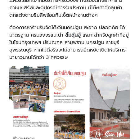
2.ควรเลือกเจ้าที่มีบริการครบวงจร ทั้งรับจัดทั้งอาหาร มี
ภาชนะเสิร์ฟและอุปกรณ์การรับประทาน มีโต๊ะเก้าอี้คลุมผ้า
ตกแต่งตามธีมสีพร้อมทีมเซ็ตหน้างานต่างๆ
ต้องการหาร้านรับจัดโต๊ะจีนนครปฐม สะอาด ปลอดภัย ได้
มาตรฐาน ครบวงจรแนะนำ
ลิ้มสุ่นอู๋
เหมาะสำหรับลูกค้าที่อยู่
ในโซนกรุงเทพฯ ปริมณฑล สามพราน นครปฐม ราชบุรี
สุพรรณบุรี หากไม่ดีจริงจะไม่สามารถยืดหยัดเปิดให้บริการ
มายาวนานได้กว่า 3 ทศวรรษ