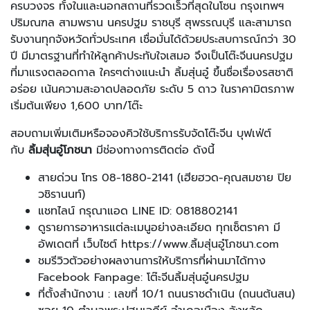
ครบวงจร ทั้งในและนอกสถานที่รวดเร็วที่สุดในโซน กรุงเทพฯ
ปริมณฑล สามพราน นครปฐม ราชบุรี สุพรรณบุรี และสามารถ
รับงานทุกจังหวัดทั่วประเทศ เชื่อมั่นได้ด้วยประสบการณ์กว่า 30
ปี มีมาตรฐานที่ทำให้ลูกค้าประทับใจเสมอ จึงเป็นโต๊ะจีนนครปฐม
ที่มาแรงตลอดกาล ใครๆต่างแนะนำ ลิ้มสุ่นอู๋ ขึ้นชื่อเรื่องรสชาติ
อร่อย เน้นความสะอาดปลอดภัย ระดับ 5 ดาว ในราคามิตรภาพ
เริ่มต้นเพียง 1,600 บาท/โต๊ะ
สอบถามเพิ่มเติมหรือจองคิวใช้บริการรับจัดโต๊ะจีน บุฟเฟ่ต์
กับ
ลิ้มสุ่นอู๋โภชนา
มีช่องทางการติดต่อ ดังนี้
สายด่วน โทร 08-1880-2141 (เฮียฮวด-คุณสมชาย ปิย
วชิรานนท์)
แชทไลน์ กรุณาแอด LINE ID: 0818802141
ดูรายการอาหารแต่ละเมนูอย่างละเอียด ทุกเซ็ตราคา มี
อัพเดตที่ เว็บไซต์ https://www.ลิ้มสุ่นอู๋โภชนา.com
ชมรีวิวตัวอย่างผลงานการให้บริการที่ผ่านมาได้ทาง
Facebook Fanpage: โต๊ะจีนลิ้มสุ่นอู๋นครปฐม
ที่ตั้งสำนักงาน : เลขที่ 10/1 ถนนราชดำเนิน (ถนนต้นสน)