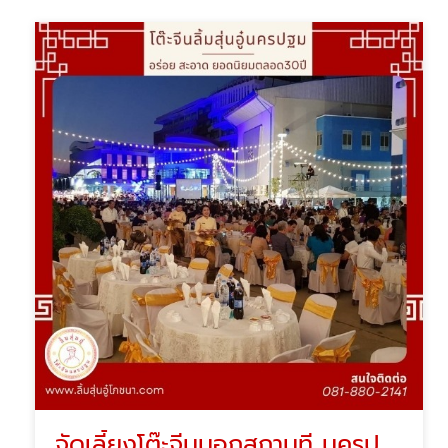
จัดเลี้ยงโต๊ะจีนนอกสถานที นครปฐม