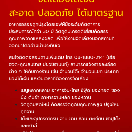
สะอาด ปลอดภัย ได้มาตรฐาน
อาหารอร่อยถูกปรุงโดยเชฟฝีมือระดับภัตตาคาร
ประสบการณ์กว่า 30 ปี วัตถุดิบเกรดดีเยี่ยมคัดสรร
คุณภาพจากแหล่งผลิต เพื่อให้งานจัดเลี้ยงนอกสถานที่
ออกมาได้อย่างน่าประทับใจ
สนใจติดต่อสอบถามเพิ่มเติม โทร
08-1880-2141
(เฮีย
ฮวด-คุณสมชาย ปิยวชิรานนท์) สามารถแจ้งรายละเอียด
ต่าง ๆ ให้กับทางร้าน เช่น จำนวนโต๊ะ จำนวนแขก ประเภท
ของโต๊ะจีน และวันเวลาที่ต้องการจัดเลี้ยง
เมนูหลากหลาย อาหารจีน-ไทย ซีฟู้ด ของทอด ของ
นึ่ง ต้มยำ อาหารจานหลัก ของหวาน
วัตถุดิบสดใหม่ คัดสรรวัตถุดิบคุณภาพสูง ปรุงใหม่
ทุกจาน
โต๊ะและอุปกรณ์ครบ จาน ชาม ช้อน ตะเกียบ ผ้าปูโต๊ะ
และเก้าอี้