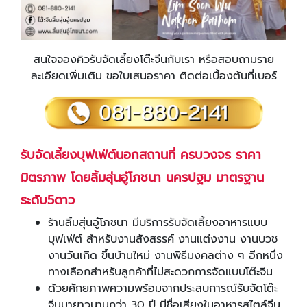
สนใจจองคิวรับจัดเลี้ยงโต๊ะจีนกับเรา หรือสอบถามราย
ละเอียดเพิ่มเติม ขอใบเสนอราคา ติดต่อเบื้องต้นที่เบอร์
รับจัดเลี้ยงบุฟเฟ่ต์นอกสถานที่ ครบวงจร ราคา
มิตรภาพ โดย
ลิ้มสุ่นอู๋โภชนา นครปฐม มาตรฐาน
ระดับ
5
ดาว
ร้านลิ้มสุ่นอู๋โภชนา มีบริการรับจัดเลี้ยงอาหารแบบ
บุฟเฟ่ต์ สำหรับงานสังสรรค์ งานแต่งงาน งานบวช
งานวันเกิด ขึ้นบ้านใหม่ งานพิธีมงคลต่าง ๆ อีกหนึ่ง
ทางเลือกสำหรับลูกค้าที่ไม่สะดวกการจัดแบบโต๊ะจีน
ด้วยศักยภาพความพร้อมจากประสบการณ์รับจัดโต๊ะ
จีนมายาวนานกว่า 30 ปี มีชื่อเสียงในอาหารสไตล์จีน