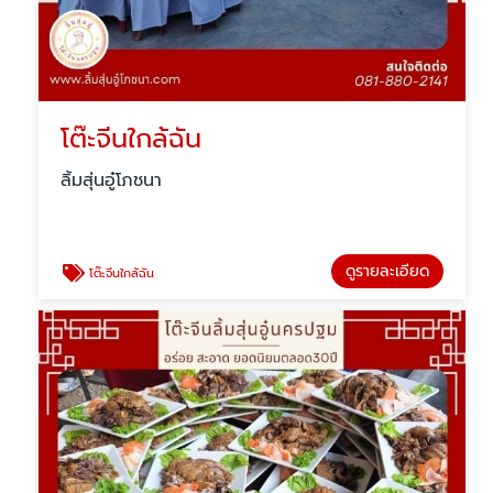
โต๊ะจีนใกล้ฉัน
ลิ้มสุ่นอู๋โภชนา
ดูรายละเอียด
โต๊ะจีนใกล้ฉัน