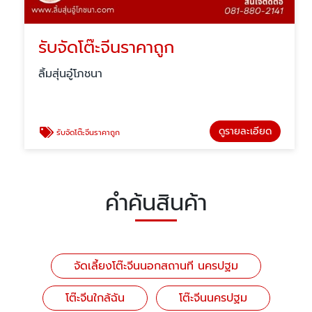
รับจัดโต๊ะจีนราคาถูก
ลิ้มสุ่นอู๋โภชนา
ดูรายละเอียด
รับจัดโต๊ะจีนราคาถูก
คำค้นสินค้า
จัดเลี้ยงโต๊ะจีนนอกสถานที นครปฐม
โต๊ะจีนใกล้ฉัน
โต๊ะจีนนครปฐม