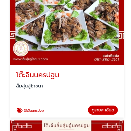
โต๊ะจีนนครปฐม
ลิ้มสุ่นอู๋โภชนา
ดูรายละเอียด
โต๊ะจีนนครปฐม