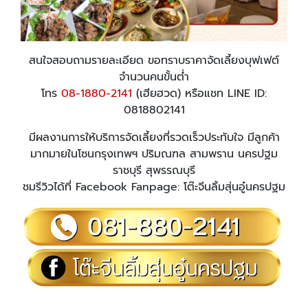
สนใจสอบถามรายละเอียด ขอทราบราคาจัดเลี้ยงบุฟเฟต์
จำนวนคนขั้นต่ำ
โทร
08-1880-2141
(เฮียฮวด) หรือแชท LINE ID:
0818802141
มีผลงานการให้บริการจัดเลี้ยงที่รวดเร็วประทับใจ มีลูกค้า
มากมายในโซนกรุงเทพฯ ปริมณฑล สามพราน นครปฐม
ราชบุรี สุพรรณบุรี
ชมรีวิวได้ที่ Facebook Fanpage: โต๊ะจีนลิ้มสุ่นอู๋นครปฐม