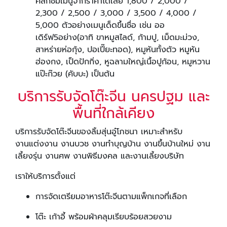
คลิกชมเมนูจากราคาได้เลย 1,800 / 2,000 /
2,300 / 2,500 / 3,000 / 3,500 / 4,000 /
5,000 ตัวอย่างเมนูเด็ดขึ้นชื่อ เช่น ออ
เดิร์ฟ5อย่าง(อาทิ ขาหมูสไลด์, ก้ามปู, เม็ดมะม่วง,
สาหร่ายห่อกุ้ง, ปอเปี๊ยะทอด), หมูหันทั้งตัว หมูหัน
ฮ่องกง, เป็ดปักกิ่ง, หูฉลามใหญ่เนื้อปูก้อน, หมูหวาน
แป๊ะก๊วย (คับบะ) เป็นต้น
บริการรับจัดโต๊ะจีน นครปฐม และ
พื้นที่ใกล้เคียง
บริการรับจัดโต๊ะจีนของลิ้มสุ่นอู๋โภชนา เหมาะสำหรับ
งานแต่งงาน งานบวช งานทำบุญบ้าน งานขึ้นบ้านใหม่ งาน
เลี้ยงรุ่น งานศพ งานพิธีมงคล และงานเลี้ยงบริษัท
เราให้บริการตั้งแต่
การจัดเตรียมอาหารโต๊ะจีนตามแพ็กเกจที่เลือก
โต๊ะ เก้าอี้ พร้อมผ้าคลุมเรียบร้อยสวยงาม