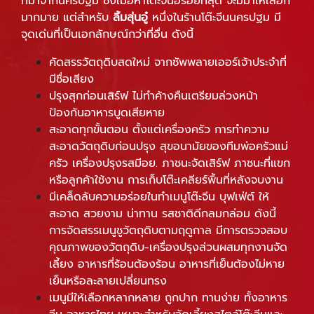
ที่มาจากนครปฐม ซึ่งเมื่อหาโต๊ะจีนอร่อยที่สุด จะมีมาให้เลือก
มากมาย แต่สำหรับ
ลิ้มสุ่นอู๋
หนึ่งในร้านโต๊ะจีนนครปฐม มี
จุดเด่นที่เป็นเอกลักษณ์กว่าที่อื่น ดังนี้
คัดสรรวัตถุดิบสดใหม่ จากซัพพลายเออร์เจ้าประจำที่
มีชื่อเสียง
ปรุงสุกก่อนเสิร์ฟ ไม่ทำค้างคืนเตรียมล่วงหน้า
ป้องกันอาหารบูดเสียหาย
สะอาดทุกขั้นตอน ตั้งแต่เครื่องครัว การทำความ
สะอาดวัตถุดิบก่อนปรุง สุขอนามัยของทีมพ่อครัวแม่
ครัว เครื่องปรุงรสมีอย. ภาชนะจัดเสิร์ฟ ภาชนะที่แขก
หรือลูกค้าใช้งาน การเก็บโต๊ะเคลียร์พื้นที่หลังจบงาน
มีเคล็ดลับความอร่อยในทำเมนูโต๊ะจีน บุฟเฟ่ต์ ให้
สะอาด สวยงาม น่าทาน รสชาติดีกลมกล่อม ดังนี้
การจัดสรรเมนูชูวัตถุดิบตามฤดูกาล มีการตรวจสอบ
คุณภาพของวัตถุดิบ-เครื่องปรุงส่วนผสมทุกงานจัด
เลี้ยง อาหารที่ร้อนต้องร้อน อาหารที่เย็นต้องไม่หาย
เย็นหรือละลายเปลี่ยนทรง
เมนูมีให้เลือกหลากหลาย ถูกปาก ทานง่าย ทั้งอาหาร